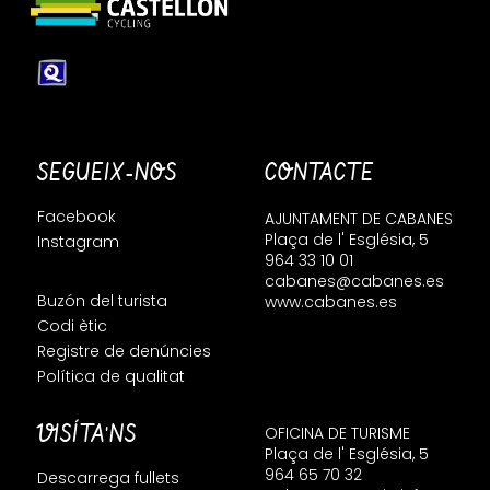
SEGUEIX-NOS
CONTACTE
Facebook
AJUNTAMENT DE CABANES
Plaça de l' Església, 5
Instagram
964 33 10 01
cabanes@cabanes.es
Buzón del turista
www.cabanes.es
Codi ètic
Registre de denúncies
Política de qualitat
VISÍTA'NS
OFICINA DE TURISME
Plaça de l' Església, 5
964 65 70 32
Descarrega fullets