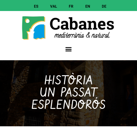
ES
VAL
FR
EN
DE
HISTÒRIA
UN PASSAT
ESPLENDORÓS