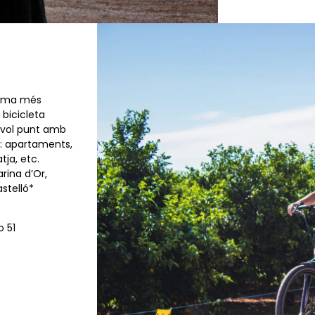
forma més
 bicicleta
evol punt amb
: apartaments,
tja, etc.
rina d’Or,
stelló*
o 51