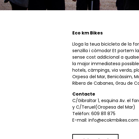
Eco km Bikes
Lloga la teua bicicleta de la 
senzilla i còmoda! Et portem la
sense cost addicional a quals
la major immediatesa possible
hotels, càmpings, via verda, pla
Orpesa del Mar, Benicàssim, Ma
Ribera de Cabanes, Grau de Ca
Contacte
C/Gibraltar 1, esquina Av. el far
y C/Teruel(Oropesa del Mar)
Telèfon: 609 811 875
E-mail: info@ecokmbikes.com