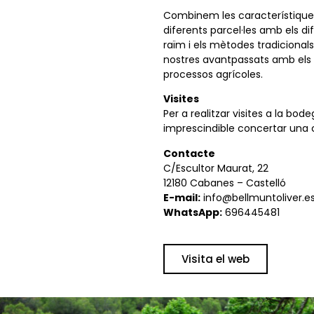
Combinem les característique
diferents parcel·les amb els di
raïm i els mètodes tradicionals
nostres avantpassats amb els
processos agrícoles.
Visites
Per a realitzar visites a la bod
imprescindible concertar una c
Contacte
C/Escultor Maurat, 22
12180 Cabanes – Castelló
E-mail:
info@bellmuntoliver.e
WhatsApp:
696445481
Visita el web