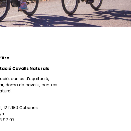
L’Arc
tació Cavalls Naturals
ació, cursos d’equitació,
ar, doma de cavalls, centres
tural.
1, 12 12180 Cabanes
ya
8 97 07