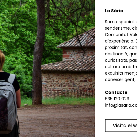
La Sària
Som especialis
senderisme, cic
Comunitat Val
d’experiència. 
proximitat, con
destinació, que
curiositats, pa
cultura amb tr
exquisits menjar
conéixer gent, 
Contacte
635 120 029
info@lasaria.
Visita el 