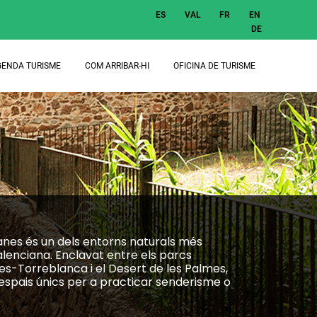
ES
VAL
FR
EN
DE
GENDA TURISME
COM ARRIBAR-HI
OFICINA DE TURISME
nes és un dels entorns naturals més
lenciana. Enclavat entre els parcs
es-Torreblanca i el Desert de les Palmes,
d’espais únics per a practicar senderisme o