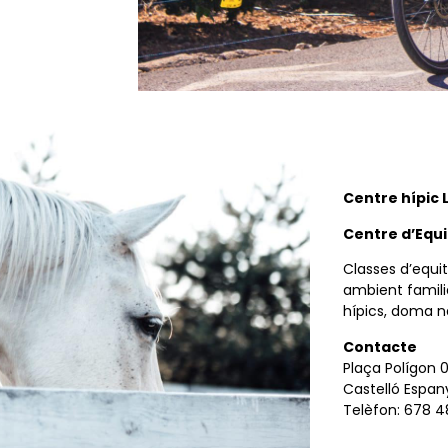
Centre hípic 
Centre d’Equi
Classes d’equit
ambient famili
hípics, doma na
Contacte
Plaça Polígon 0
Castelló Espan
Telèfon: 678 4