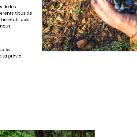
s de les
ferents tipus de
 heretats dels
 nous
ega és
ita prèvia.
s