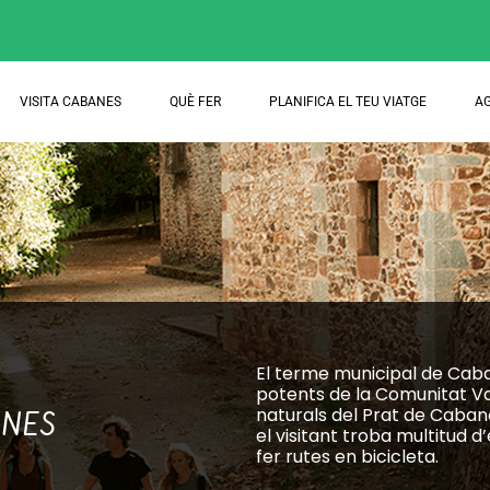
VISITA CABANES
QUÈ FER
PLANIFICA EL TEU VIATGE
A
El terme municipal de Caba
potents de la Comunitat Va
naturals del Prat de Caban
ANES
el visitant troba multitud 
fer rutes en bicicleta.