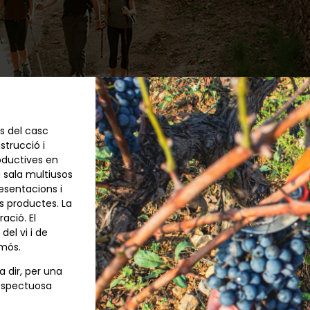
s del casc
trucció i
oductives en
a sala multiusos
esentacions i
s productes. La
ació. El
del vi i de
mós.
a dir, per una
 respectuosa