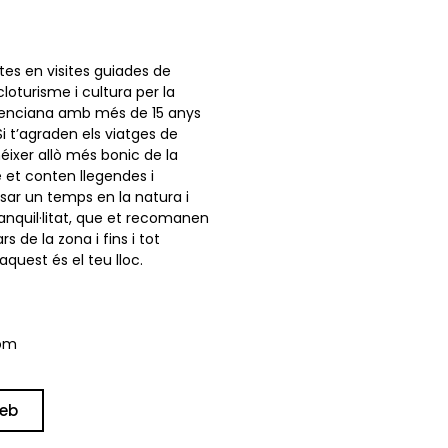
tes en visites guiades de
loturisme i cultura per la
enciana amb més de 15 anys
Si t’agraden els viatges de
éixer allò més bonic de la
 et conten llegendes i
ssar un temps en la natura i
anquil·litat, que et recomanen
s de la zona i fins i tot
aquest és el teu lloc.
com
web