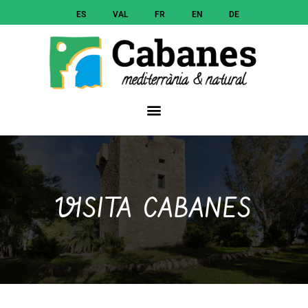
ES
VAL
FR
EN
DE
VISITA CABANES