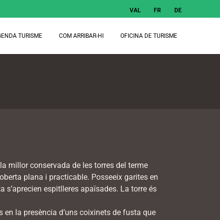
VAL
FR
DE
GENDA TURISME
COM ARRIBAR-HI
OFICINA DE TURISME
la millor conservada de les torres del terme
berta plana i practicable. Posseeix garites en
 s’aprecien espitlleres apaïsades. La torre és
 en la presència d’uns coixinets de fusta que