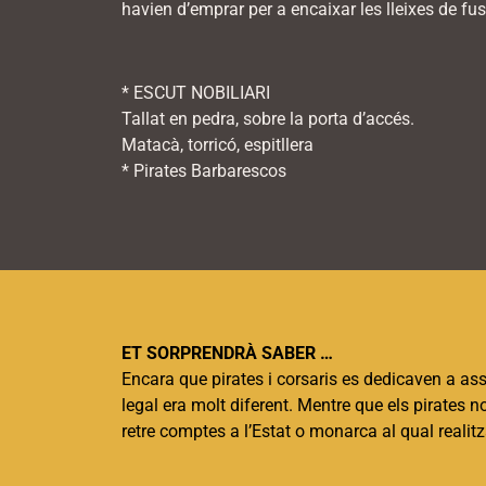
havien d’emprar per a encaixar les lleixes de fus
* ESCUT NOBILIARI
Tallat en pedra, sobre la porta d’accés.
Matacà, torricó, espitllera
* Pirates Barbarescos
ET SORPRENDRÀ SABER …
Encara que pirates i corsaris es dedicaven a assal
legal era molt diferent. Mentre que els pirates n
retre comptes a l’Estat o monarca al qual realit