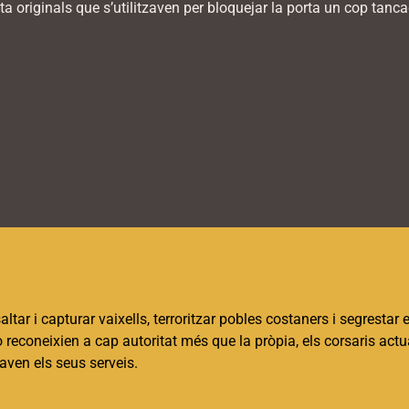
ta originals que s’utilitzaven per bloquejar la porta un cop tanc
tar i capturar vaixells, terroritzar pobles costaners i segrestar 
o reconeixien a cap autoritat més que la pròpia, els corsaris actu
zaven els seus serveis.