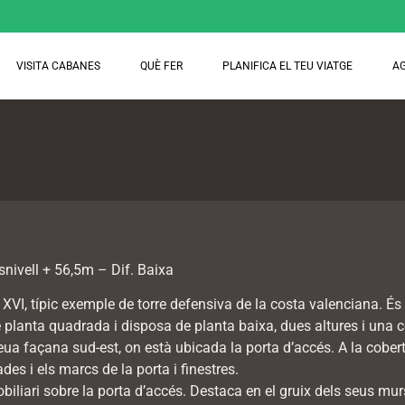
VISITA CABANES
QUÈ FER
PLANIFICA EL TEU VIATGE
A
ivell + 56,5m – Dif. Baixa
 XVI, típic exemple de torre defensiva de la costa valenciana. És 
planta quadrada i disposa de planta baixa, dues altures i una co
 façana sud-est, on està ubicada la porta d’accés. A la coberta
s i els marcs de la porta i finestres.
liari sobre la porta d’accés. Destaca en el gruix dels seus murs