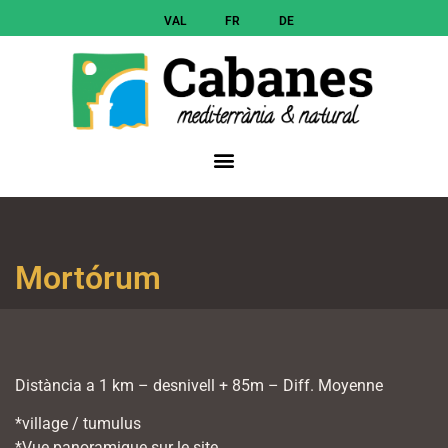
VAL
FR
DE
Mortórum
Distància a 1 km – desnivell + 85m – Diff. Moyenne
*village / tumulus
*Vue panoramique sur le site