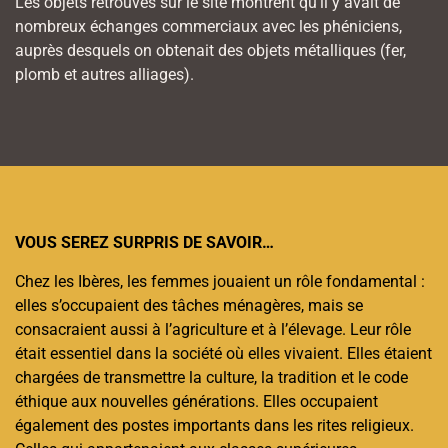
Les objets retrouvés sur le site montrent qu’il y avait de
nombreux échanges commerciaux avec les phéniciens,
auprès desquels on obtenait des objets métalliques (fer,
plomb et autres alliages).
VOUS SEREZ SURPRIS DE SAVOIR…
Chez les Ibères, les femmes jouaient un rôle fondamental :
elles s’occupaient des tâches ménagères, mais se
consacraient aussi à l’agriculture et à l’élevage. Leur rôle
était essentiel dans la société où elles vivaient. Elles étaient
chargées de transmettre la culture, la tradition et le code
éthique aux nouvelles générations. Elles occupaient
également des postes importants dans les rites religieux.