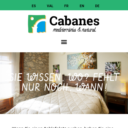
ES
VAL
FR
EN
DE
SIE WISSEN, WO? FEHLT
NUR NOCH, WANN!