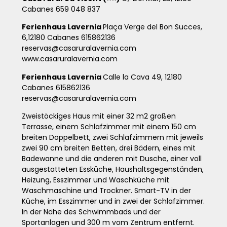
Cabanes
659 048 837
Ferienhaus Lav
ern
ia
Plaça Verge del Bon Succes,
6,12180 Cabanes
615862136
reservas@casaruralavernia.com
www.casaruralavernia.com
Ferienhaus Lavernia
Calle la Cava 49, 12180
Cabanes
615862136
reservas@casaruralavernia.com
Zweistöckiges Haus mit einer 32 m
2
großen
Terrasse, einem Schlafzimmer mit einem 150 cm
breiten Doppelbett, zwei Schlafzimmern mit jeweils
zwei 90 cm breiten Betten, drei Bädern, eines mit
Badewanne und die anderen mit Dusche, einer voll
ausgestatteten Essküche, Haushaltsgegenständen,
Heizung, Esszimmer und Waschküche mit
Waschmaschine und Trockner. Smart-TV in der
Küche, im Esszimmer und in zwei der Schlafzimmer.
In der Nähe des Schwimmbads und der
Sportanlagen und 300 m vom Zentrum entfernt.