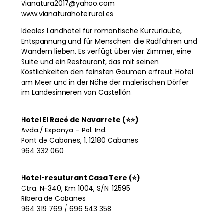
Vianatura2017@yahoo.com
www.vianaturahotelrural.es
Ideales Landhotel für romantische Kurzurlaube,
Entspannung und für Menschen, die Radfahren und
Wandern lieben. Es verfügt über vier Zimmer, eine
Suite und ein Restaurant, das mit seinen
Köstlichkeiten den feinsten Gaumen erfreut. Hotel
am Meer und in der Nähe der malerischen Dörfer
im Landesinneren von Castellón.
Hotel El Racó de Navarrete (⭐⭐)
Avda./ Espanya – Pol. Ind.
Pont de Cabanes, 1, 12180 Cabanes
964 332 060
Hotel-resuturant Casa Tere (⭐)
Ctra. N-340, Km 1004, S/N, 12595
Ribera de Cabanes
964 319 769 / 696 543 358