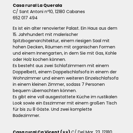
Casa rural La Querala
C/ Sant Antoni nº10, 12180 Cabanes
652 017 494
Es ist ein alter renovierter Palast. Ein Haus aus dem
15. Jahrhundert mit malerischer
Spitzbogenarchitektur, einem riesigen Saal mit
hohen Decken, Räumen mit organischen Formen
und einem Innengarten, in dem Sie mit Gas, Kohle
oder Holz kochen können.
Es besteht aus zwei Schlafzimmern mit einem
Doppelbett, einem Doppelschlafsofa in einem der
Wohnzimmer und einem weiteren Einzelschlafsofa
in einem kleinen Zimmer, sodass 7 Personen
bequem übernachten können.
Es gibt eine voll ausgestattete Küche im rustikalen
Look sowie ein Esszimmer mit einem großen Tisch
für bis zu 8 Gäste. Und zwei komplette
Badezimmer.
Casa rural Ca Vicent (⭐⭐)
C/ Del Mar, 23, 12180